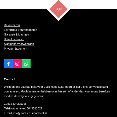
TOP
Retourneren
Levertijd & verzendkosten
Garantie & klachten
Betaalmethoden
Algemene voorwaarden
Privacy Statement
F
I
W
a
n
h
c
s
a
e
t
t
Contact
b
a
s
o
g
A
Wij doen ons uiterste best voor u als klant. Daar hoort bij dat u ons eenvoudig kunt
o
r
p
contacteren. Mocht u vragen hebben over het een of ander dan kunt u ons bereiken
k
a
p
middels de volgende gegevens:
m
Zoet & Smaakvol
Telefoonnummer: 0649012327
E-mail: info@zoet-en-smaakvol.nl