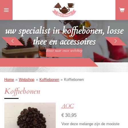
Ga
direct
naar
de
uw specialist in koffiebonen, losse
hoofdinhoud
thee en accessoires
direct naar onze webshop
Home
»
Webshop
»
Koffiebonen
»
Koffiebonen
Koffiebonen
AOC
€ 30,95
Voor deze melange zijn de mooiste