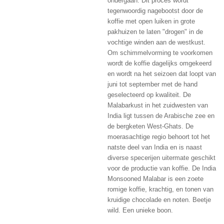
ondergaan. Dit proces wordt
tegenwoordig nagebootst door de
koffie met open luiken in grote
pakhuizen te laten "drogen" in de
vochtige winden aan de westkust.
Om schimmelvorming te voorkomen
wordt de koffie dagelijks omgekeerd
en wordt na het seizoen dat loopt van
juni tot september met de hand
geselecteerd op kwaliteit. De
Malabarkust in het zuidwesten van
India ligt tussen de Arabische zee en
de bergketen West-Ghats. De
moerasachtige regio behoort tot het
natste deel van India en is naast
diverse specerijen uitermate geschikt
voor de productie van koffie. De India
Monsooned Malabar is een zoete
romige koffie, krachtig, en tonen van
kruidige chocolade en noten. Beetje
wild. Een unieke boon.