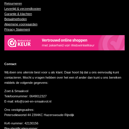
Retourneren
Levertijd & verzendkosten
Garantie & klachten
Betaalmethoden
Algemene voorwaarden
Privacy Statement
Contact
Wij doen ons uiterste best voor u als klant. Daar hoort bij dat u ons eenvoudig kunt
contacteren. Mocht u vragen hebben over het een of ander dan kunt u ons bereiken
middels de volgende gegevens:
Zoet & Smaakvol
Telefoonnummer: 0649012327
E-mail: info@zoet-en-smaakvol.nl
Ons vestigingsadres:
Peterseliewortel 44 2394KC Hazerswoude-Rijndijk
KvK-nummer:
42130156
Btw-identificatienummer: