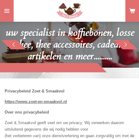
Ga
direct
naar
de
uw specialist in koffiebonen, losse
hoofdinhoud
thee, thee accessoires, cadeau
artikelen en meer..........
Privacybeleid Zoet & Smaakvol
https://www.zoet-en-smaakvol.nl
Over ons privacybeleid
Zoet & Smaakvol geeft veel om uw privacy. Wij verwerken daarom
uitsluitend gegevens die wij nodig hebben voor
(het verbeteren van) onze dienstverlening en gaan zorgvuldig om met de