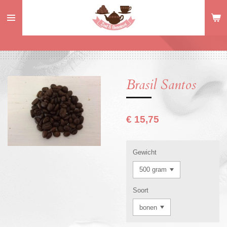
Ga
direct
naar
de
hoofdinhoud
Brasil Santos
€ 15,75
Gewicht
Soort