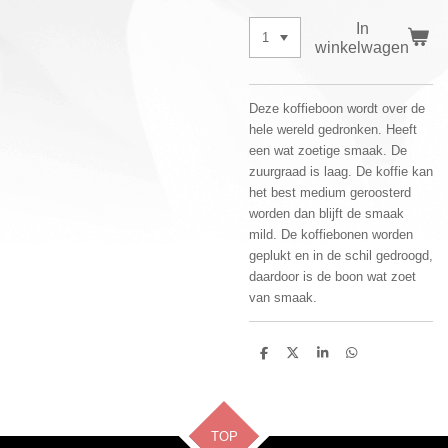
In
winkelwagen
Deze koffieboon wordt over de
hele wereld gedronken. Heeft
een wat zoetige smaak. De
zuurgraad is laag. De koffie kan
het best medium geroosterd
worden dan blijft de smaak
mild. De koffiebonen worden
geplukt en in de schil gedroogd,
daardoor is de boon wat zoet
van smaak.
D
D
S
D
e
e
h
e
l
e
a
l
e
l
r
e
n
e
n
TOP