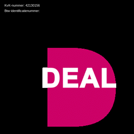
KvK-nummer:
42130156
Btw-identificatienummer: