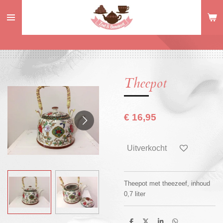
Ga
direct
naar
de
hoofdinhoud
Theepot
€ 16,95
Uitverkocht
Theepot met theezeef, inhoud
0,7 liter