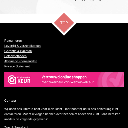
D
D
S
D
e
e
h
e
l
e
a
l
e
l
r
e
n
e
n
TOP
Retourneren
Levertijd & verzendkosten
Garantie & klachten
Betaalmethoden
Algemene voorwaarden
Privacy Statement
Contact
Wij doen ons uiterste best voor u als klant. Daar hoort bij dat u ons eenvoudig kunt
contacteren. Mocht u vragen hebben over het een of ander dan kunt u ons bereiken
middels de volgende gegevens:
Zoet & Smaakvol