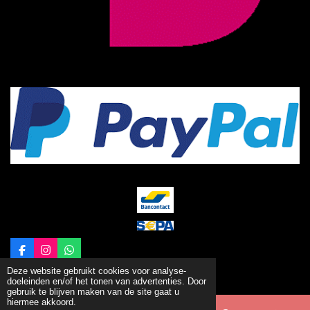
F
I
W
a
n
h
© 2018 - 2026 Zoet & Smaakvol
Deze website gebruikt cookies voor analyse-
c
s
a
doeleinden en/of het tonen van advertenties. Door
e
t
t
gebruik te blijven maken van de site gaat u
b
a
s
hiermee akkoord.
o
g
A