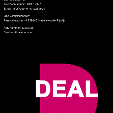
Telefoonnummer: 0649012327
E-mail: info@zoet-en-smaakvol.nl
Ons vestigingsadres:
Peterseliewortel 44 2394KC Hazerswoude-Rijndijk
KvK-nummer:
42130156
Btw-identificatienummer: