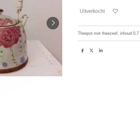
Uitverkocht
Theepot met theezeef, inhoud 0,7 l
D
D
S
e
e
h
l
e
a
e
l
r
n
e