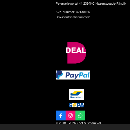
Peterseliewortel 44 2394KC Hazerswoude-Rijndijk
KvK-nummer:
42130156
Btw-identificatienummer:
F
I
W
a
n
h
© 2018 - 2026 Zoet & Smaakvol
c
s
a