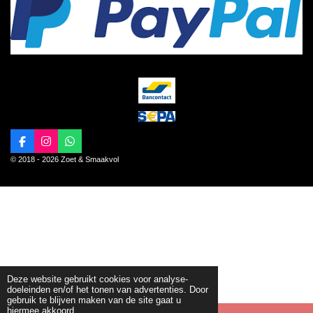
F
I
W
a
n
h
© 2018 - 2026 Zoet & Smaakvol
c
s
a
e
t
t
b
a
s
o
g
A
o
r
p
k
a
p
m
Deze website gebruikt cookies voor analyse-
doeleinden en/of het tonen van advertenties. Door
gebruik te blijven maken van de site gaat u
hiermee akkoord.