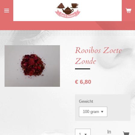
Ga
direct
naar
de
hoofdinhoud
Rooibos Zoete
Zonde
€ 6,80
Gewicht
In