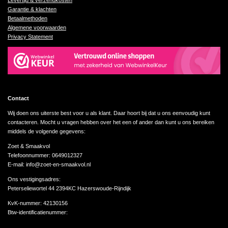
Levertijd & verzendkosten
Garantie & klachten
Betaalmethoden
Algemene voorwaarden
Privacy Statement
Contact
Wij doen ons uiterste best voor u als klant. Daar hoort bij dat u ons eenvoudig kunt
contacteren. Mocht u vragen hebben over het een of ander dan kunt u ons bereiken
middels de volgende gegevens:
Zoet & Smaakvol
Telefoonnummer: 0649012327
E-mail: info@zoet-en-smaakvol.nl
Ons vestigingsadres:
Peterseliewortel 44 2394KC Hazerswoude-Rijndijk
KvK-nummer:
42130156
Btw-identificatienummer: