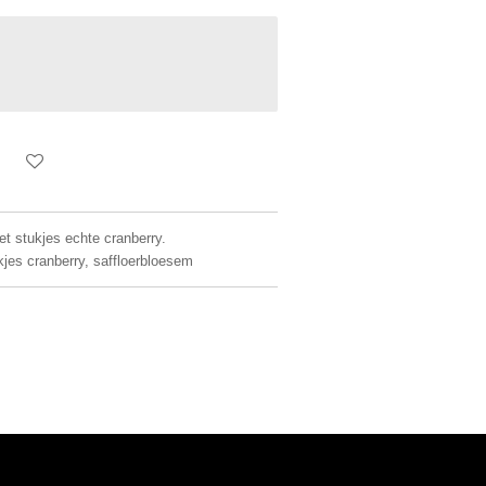
met stukjes echte cranberry.
kjes cranberry, saffloerbloesem