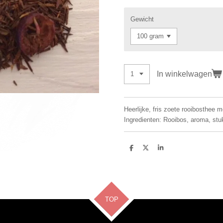
Gewicht
In winkelwagen
Heerlijke, fris zoete rooibosthee 
Ingredienten: Rooibos, aroma, stu
D
D
S
e
e
h
l
e
a
e
l
r
n
e
TOP