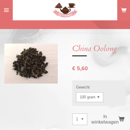
Ga
direct
naar
de
hoofdinhoud
China Oolong
€ 5,60
Gewicht
In
winkelwagen