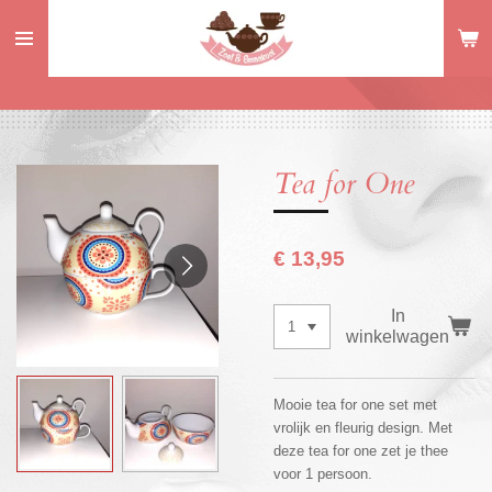
Ga
direct
naar
de
hoofdinhoud
Tea for One
€ 13,95
In
winkelwagen
Mooie tea for one set met
vrolijk en fleurig design. Met
deze tea for one zet je thee
voor 1 persoon.