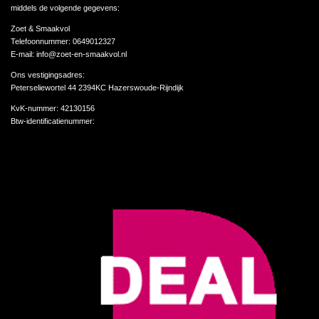
middels de volgende gegevens:
Zoet & Smaakvol
Telefoonnummer: 0649012327
E-mail: info@zoet-en-smaakvol.nl
Ons vestigingsadres:
Peterseliewortel 44 2394KC Hazerswoude-Rijndijk
KvK-nummer:
42130156
Btw-identificatienummer: