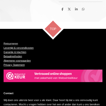
D
D
S
D
e
e
h
e
l
e
a
l
e
l
r
e
n
e
n
TOP
Retourneren
Levertijd & verzendkosten
Garantie & klachten
Betaalmethoden
Algemene voorwaarden
Privacy Statement
Contact
Wij doen ons uiterste best voor u als klant. Daar hoort bij dat u ons eenvoudig kunt
contacteren. Mocht u vragen hebben over het een of ander dan kunt u ons bereiken