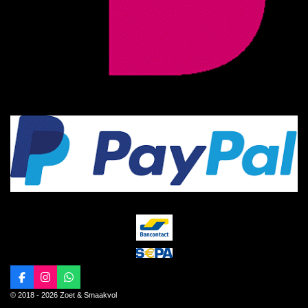
F
I
W
a
n
h
© 2018 - 2026 Zoet & Smaakvol
c
s
a