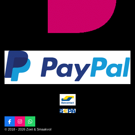
F
I
W
a
n
h
© 2018 - 2026 Zoet & Smaakvol
c
s
a