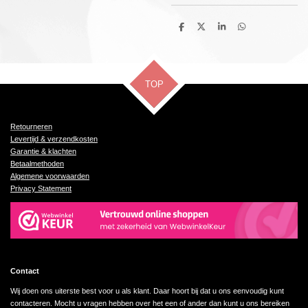
D
D
S
D
e
e
h
e
l
e
a
l
e
l
r
e
n
e
n
TOP
Retourneren
Levertijd & verzendkosten
Garantie & klachten
Betaalmethoden
Algemene voorwaarden
Privacy Statement
Contact
Wij doen ons uiterste best voor u als klant. Daar hoort bij dat u ons eenvoudig kunt
contacteren. Mocht u vragen hebben over het een of ander dan kunt u ons bereiken