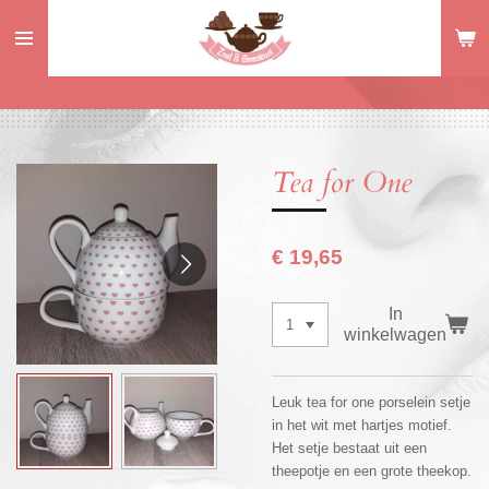
Ga
direct
naar
de
hoofdinhoud
Tea for One
€ 19,65
In
winkelwagen
Leuk tea for one porselein setje
in het wit met hartjes motief.
Het setje bestaat uit een
theepotje en een grote theekop.