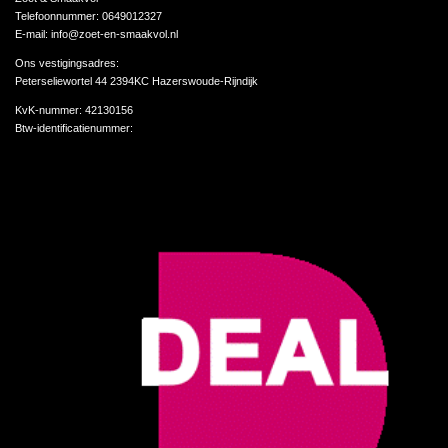
Telefoonnummer: 0649012327
E-mail: info@zoet-en-smaakvol.nl
Ons vestigingsadres:
Peterseliewortel 44 2394KC Hazerswoude-Rijndijk
KvK-nummer:
42130156
Btw-identificatienummer: