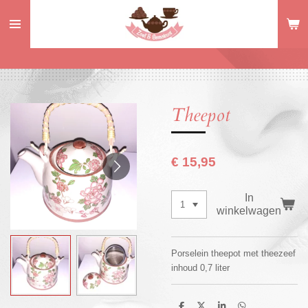
Ga
direct
naar
de
hoofdinhoud
Theepot
€ 15,95
In
winkelwagen
Porselein theepot met theezeef
inhoud 0,7 liter