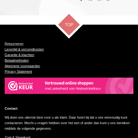
D
D
S
D
e
e
h
e
l
e
a
l
e
l
r
e
n
e
n
TOP
Retourneren
Levertijd & verzendkosten
Garantie & klachten
Betaalmethoden
Algemene voorwaarden
Privacy Statement
Contact
Wij doen ons uiterste best voor u als klant. Daar hoort bij dat u ons eenvoudig kunt
contacteren. Mocht u vragen hebben over het een of ander dan kunt u ons bereiken
middels de volgende gegevens:
Zoet & Smaakvol